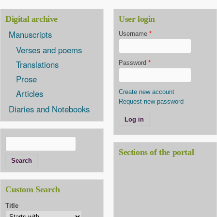
Digital archive
User login
Manuscripts
Username
*
Verses and poems
Translations
Password
*
Prose
Articles
Create new account
Request new password
Diaries and Notebooks
Search
Search form
Sections of the portal
Custom Search
Title