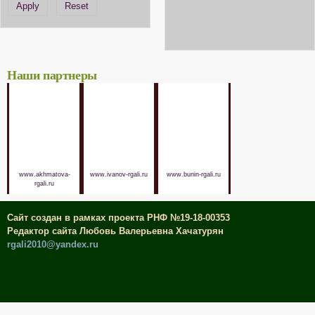
Наши партнеры
www.akhmatova-
www.ivanov-rgali.ru
www.bunin-rgali.ru
rgali.ru
Сайт создан в рамках проекта РНФ №19-18-00353
Редактор сайта Любовь Валерьевна Хачатурян
rgali2010@yandex.ru