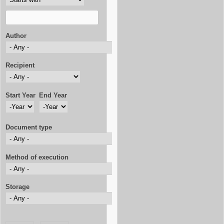
Author
Recipient
Start Year
End Year
Start Year
Year
End Year
Year
Document type
Method of execution
Storage