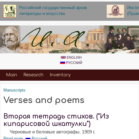
Skip to main content
Российский государственный архив
Инсти
литературы и искусства
(Пушк
ENGLISH
РУССКИЙ
Primary_for_Annenskiy
Main
Research
Inventory
Manuscripts
You are here
Verses and poems
Вторая тетрадь стихов. ("Из
кипарисовой шкатулки")
Черновые и беловые автографы. 1909 г.
Read more
about Вторая тетрадь стихов. ("Из кипарисовой шкатулки")
Русский