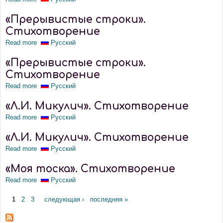
«Прерывистые строки».
Стихотворение
Read more
about «Прерывистые строки». Стихотворение
Русский
«Прерывистые строки».
Стихотворение
Read more
about «Прерывистые строки». Стихотворение
Русский
«Л.И. Микулич». Стихотворение
Read more
about «Л.И. Микулич». Стихотворение
Русский
«Л.И. Микулич». Стихотворение
Read more
about «Л.И. Микулич». Стихотворение
Русский
«Моя тоска». Стихотворение
Read more
about «Моя тоска». Стихотворение
Русский
Pages
1
2
3
следующая ›
последняя »