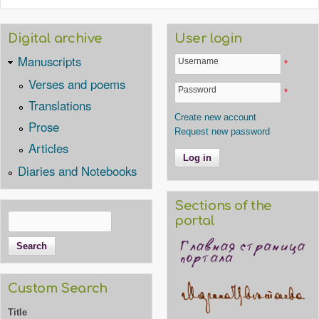
Digital archive
User login
Manuscripts
Username
*
Verses and poems
Password
*
Translations
Create new account
Prose
Request new password
Articles
Diaries and Notebooks
Sections of the
Search
portal
Search form
Custom Search
Title