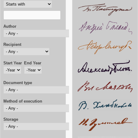
Author
Recipient
Start Year
End Year
Start Year
Year
End Year
Year
Document type
Method of execution
Storage