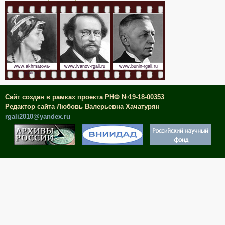
www.akhmatova-
www.ivanov-rgali.ru
www.bunin-rgali.ru
rgali.ru
Сайт создан в рамках проекта РНФ №19-18-00353
Редактор сайта Любовь Валерьевна Хачатурян
rgali2010@yandex.ru