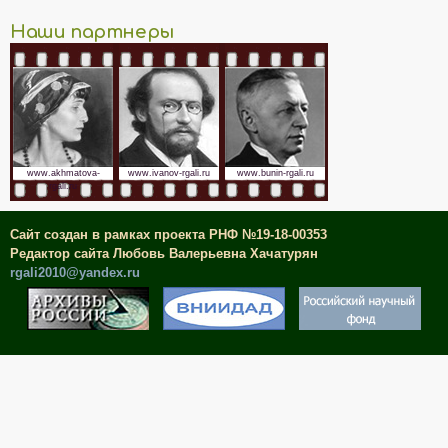
Наши партнеры
www.akhmatova-
www.ivanov-rgali.ru
www.bunin-rgali.ru
rgali.ru
Сайт создан в рамках проекта РНФ №19-18-00353
Редактор сайта Любовь Валерьевна Хачатурян
rgali2010@yandex.ru