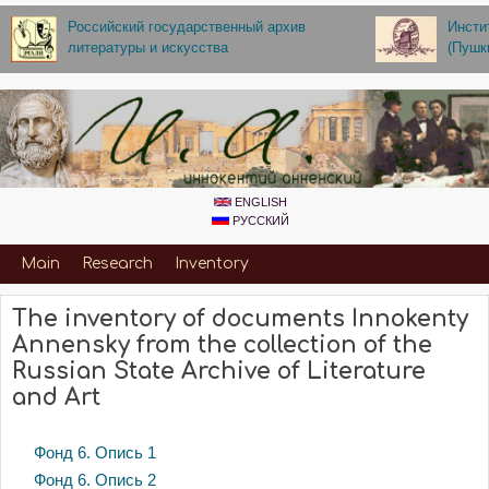
Skip to main content
Российский государственный архив
Инсти
литературы и искусства
(Пушк
ENGLISH
РУССКИЙ
Primary_for_Annenskiy
Main
Research
Inventory
The inventory of documents Innokenty
Annensky from the collection of the
Russian State Archive of Literature
and Art
Фонд 6. Опись 1
Фонд 6. Опись 2