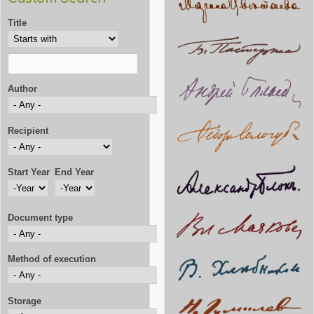
Title
Author
Recipient
Start Year
End Year
Start Year
Year
End Year
Year
Document type
Method of execution
Storage