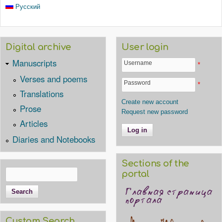
Русский
Digital archive
User login
Manuscripts
Username
*
Verses and poems
Password
*
Translations
Create new account
Prose
Request new password
Articles
Diaries and Notebooks
Sections of the
Search
portal
Search form
Custom Search